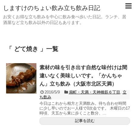
しますけのちょい飲み立ち飲み日記
お安くお得な立ち飲みを中心に飲み食べ歩いた日記。ランチ、居
酒屋など立ち飲み以外の日記もあります。
「 どて焼き 」一覧
素材の味を引き出す自然な味付けは間
違いなく美味しいです。「かんちゃ
ん」立ち飲み（大阪市北区天満）
2016/5/9
扇町・天満・天神橋筋６丁目
,
立
ち飲み
今日はこれから相方と天満飲み。待ち合わせ時間
に少し早いのでお一人様で0次会です。 木曜日の17
時頃、天五から東に歩くこと数分、...
記事を読む