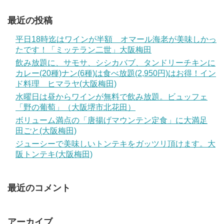
最近の投稿
平日18時迄はワインが半額 オマール海老が美味しかっ
たです！「ミッテラン二世」大阪梅田
飲み放題に、サモサ、シシカバブ、タンドリーチキンに
カレー(20種)ナン(6種)は食べ放題(2,950円)はお得！イン
ド料理 ヒマラヤ(大阪梅田)
水曜日は昼からワインが無料で飲み放題。ビュッフェ
「野の葡萄」（大阪堺市北花田）
ボリューム満点の「唐揚げマウンテン定食」に大満足
田ごと(大阪梅田)
ジューシーで美味しいトンテキをガッツリ頂けます。大
阪トンテキ(大阪梅田)
最近のコメント
アーカイブ