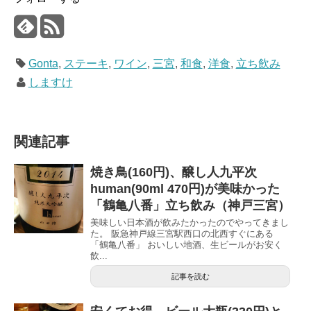
Gonta
,
ステーキ
,
ワイン
,
三宮
,
和食
,
洋食
,
立ち飲み
しますけ
関連記事
焼き鳥(160円)、醸し人九平次
human(90ml 470円)が美味かった
「鶴亀八番」立ち飲み（神戸三宮）
美味しい日本酒が飲みたかったのでやってきまし
た。 阪急神戸線三宮駅西口の北西すぐにある
「鶴亀八番」 おいしい地酒、生ビールがお安く
飲...
記事を読む