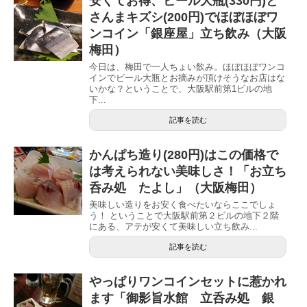
安くてお得、ビール大瓶(330円)と
さんまキズシ(200円)でほぼほぼワ
ンコイン「銀座屋」立ち飲み（大阪
梅田）
今日は、梅田で一人ちょい飲み。ほぼほぼワンコ
インでビール大瓶とお摘みが頂けそうなお店はな
いかな？ということで、大阪駅前第1ビルの地
下...
記事を読む
かんぱち造り(280円)はこの価格で
は考えられない美味しさ！「お立ち
呑み処 たよし」（大阪梅田）
美味しい造りをお安く食べたいならここでしょ
う！ ということで大阪駅前第２ビルの地下２階
にある、アテが安くて美味しい立ち飲み...
記事を読む
やっぱりワンコインセットに惹かれ
ます「御影旨水館 立呑み処 銀