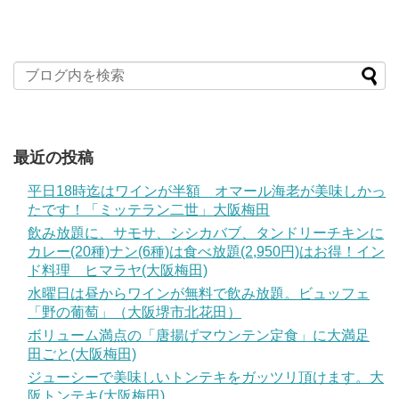
最近の投稿
平日18時迄はワインが半額 オマール海老が美味しかっ
たです！「ミッテラン二世」大阪梅田
飲み放題に、サモサ、シシカバブ、タンドリーチキンに
カレー(20種)ナン(6種)は食べ放題(2,950円)はお得！イン
ド料理 ヒマラヤ(大阪梅田)
水曜日は昼からワインが無料で飲み放題。ビュッフェ
「野の葡萄」（大阪堺市北花田）
ボリューム満点の「唐揚げマウンテン定食」に大満足
田ごと(大阪梅田)
ジューシーで美味しいトンテキをガッツリ頂けます。大
阪トンテキ(大阪梅田)