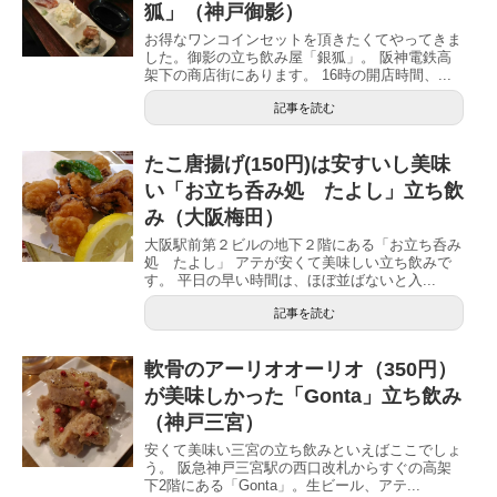
狐」（神戸御影）
お得なワンコインセットを頂きたくてやってきま
した。御影の立ち飲み屋「銀狐」。 阪神電鉄高
架下の商店街にあります。 16時の開店時間、...
記事を読む
たこ唐揚げ(150円)は安すいし美味
い「お立ち呑み処 たよし」立ち飲
み（大阪梅田）
大阪駅前第２ビルの地下２階にある「お立ち呑み
処 たよし」 アテが安くて美味しい立ち飲みで
す。 平日の早い時間は、ほぼ並ばないと入...
記事を読む
軟骨のアーリオオーリオ（350円）
が美味しかった「Gonta」立ち飲み
（神戸三宮）
安くて美味い三宮の立ち飲みといえばここでしょ
う。 阪急神戸三宮駅の西口改札からすぐの高架
下2階にある「Gonta」。生ビール、アテ...