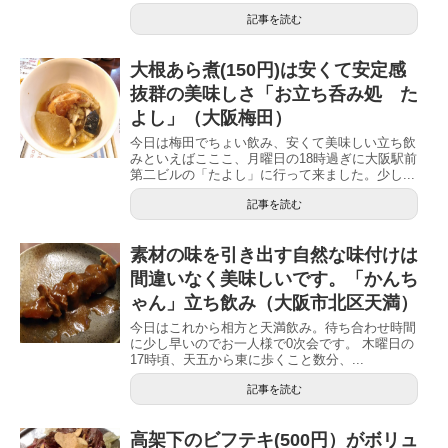
記事を読む
大根あら煮(150円)は安くて安定感
抜群の美味しさ「お立ち呑み処 た
よし」（大阪梅田）
今日は梅田でちょい飲み、安くて美味しい立ち飲
みといえばこここ、月曜日の18時過ぎに大阪駅前
第二ビルの「たよし」に行って来ました。少し...
記事を読む
素材の味を引き出す自然な味付けは
間違いなく美味しいです。「かんち
ゃん」立ち飲み（大阪市北区天満）
今日はこれから相方と天満飲み。待ち合わせ時間
に少し早いのでお一人様で0次会です。 木曜日の
17時頃、天五から東に歩くこと数分、...
記事を読む
高架下のビフテキ(500円）がボリュ